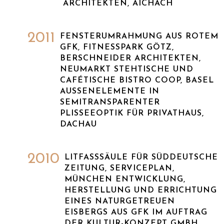
ARCHITEKTEN, AICHACH
2011
FENSTERUMRAHMUNG AUS ROTEM
GFK, FITNESSPARK GÖTZ,
BERSCHNEIDER ARCHITEKTEN,
NEUMARKT STEHTISCHE UND
CAFÉTISCHE BISTRO COOP, BASEL
AUSSENELEMENTE IN S
EMITRANSPARENTER P
LISSEEOPTIK FÜR PRIVATHAUS, D
ACHAU
2010
LITFASSSÄULE FÜR SÜDDEUTSCHE Z
EITUNG, SERVICEPLAN, M
ÜNCHEN ENTWICKLUNG, H
ERSTELLUNG UND ERRICHTUNG E
INES NATURGETREUEN E
ISBERGS AUS GFK IM AUFTRAG D
ER KULTUR-KONZEPT GMBH, R